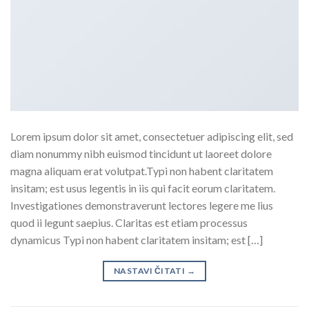
Lorem ipsum dolor sit amet, consectetuer adipiscing elit, sed
diam nonummy nibh euismod tincidunt ut laoreet dolore
magna aliquam erat volutpat.Typi non habent claritatem
insitam; est usus legentis in iis qui facit eorum claritatem.
Investigationes demonstraverunt lectores legere me lius
quod ii legunt saepius. Claritas est etiam processus
dynamicus Typi non habent claritatem insitam; est […]
NASTAVI ČITATI
→