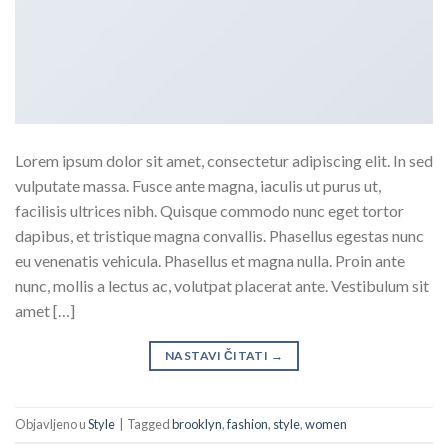
Lorem ipsum dolor sit amet, consectetur adipiscing elit. In sed
vulputate massa. Fusce ante magna, iaculis ut purus ut,
facilisis ultrices nibh. Quisque commodo nunc eget tortor
dapibus, et tristique magna convallis. Phasellus egestas nunc
eu venenatis vehicula. Phasellus et magna nulla. Proin ante
nunc, mollis a lectus ac, volutpat placerat ante. Vestibulum sit
amet […]
NASTAVI ČITATI
→
Objavljeno u
Style
|
Tagged
brooklyn
,
fashion
,
style
,
women