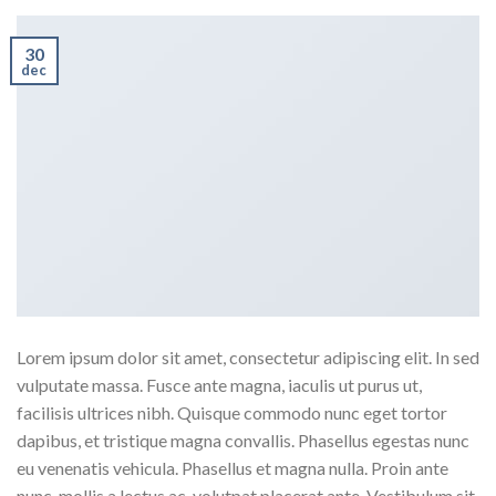
30
dec
Lorem ipsum dolor sit amet, consectetur adipiscing elit. In sed
vulputate massa. Fusce ante magna, iaculis ut purus ut,
facilisis ultrices nibh. Quisque commodo nunc eget tortor
dapibus, et tristique magna convallis. Phasellus egestas nunc
eu venenatis vehicula. Phasellus et magna nulla. Proin ante
nunc, mollis a lectus ac, volutpat placerat ante. Vestibulum sit