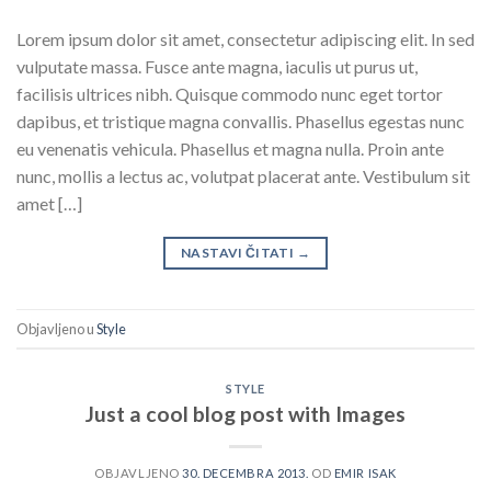
Lorem ipsum dolor sit amet, consectetur adipiscing elit. In sed
vulputate massa. Fusce ante magna, iaculis ut purus ut,
facilisis ultrices nibh. Quisque commodo nunc eget tortor
dapibus, et tristique magna convallis. Phasellus egestas nunc
eu venenatis vehicula. Phasellus et magna nulla. Proin ante
nunc, mollis a lectus ac, volutpat placerat ante. Vestibulum sit
amet […]
NASTAVI ČITATI
→
Objavljeno u
Style
STYLE
Just a cool blog post with Images
OBJAVLJENO
30. DECEMBRA 2013.
OD
EMIR ISAK