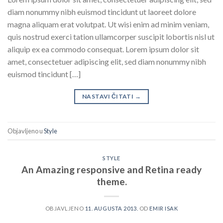
diam nonummy nibh euismod tincidunt ut laoreet dolore
magna aliquam erat volutpat. Ut wisi enim ad minim veniam,
quis nostrud exerci tation ullamcorper suscipit lobortis nisl ut
aliquip ex ea commodo consequat. Lorem ipsum dolor sit
amet, consectetuer adipiscing elit, sed diam nonummy nibh
euismod tincidunt […]
NASTAVI ČITATI
→
Objavljeno u
Style
STYLE
An Amazing responsive and Retina ready
theme.
OBJAVLJENO
11. AUGUSTA 2013.
OD
EMIR ISAK