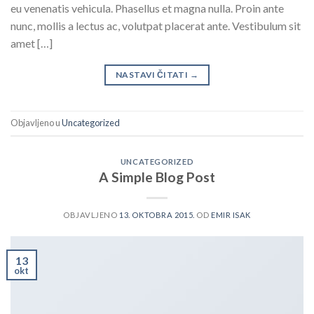
eu venenatis vehicula. Phasellus et magna nulla. Proin ante
nunc, mollis a lectus ac, volutpat placerat ante. Vestibulum sit
amet […]
NASTAVI ČITATI
→
Objavljeno u
Uncategorized
UNCATEGORIZED
A Simple Blog Post
OBJAVLJENO
13. OKTOBRA 2015.
OD
EMIR ISAK
13
okt