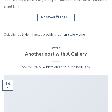
amet […]
NASTAVI ČITATI
→
Objavljeno u
Style
|
Tagged
brooklyn
,
fashion
,
style
,
women
STYLE
Another post with A Gallery
OBJAVLJENO
16. DECEMBRA 2013.
OD
EMIR ISAK
16
dec