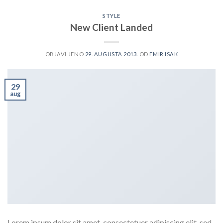
STYLE
New Client Landed
OBJAVLJENO
29. AUGUSTA 2013.
OD
EMIR ISAK
29
aug
Lorem ipsum dolor sit amet, consectetuer adipiscing elit, sed