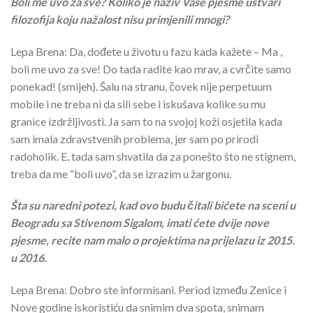
Boli me uvo za sve? Koliko je naziv Vaše pjesme ustvari
filozofija koju nažalost nisu primjenili mnogi?
Lepa Brena: Da, dođete u životu u fazu kada kažete – Ma ,
boli me uvo za sve! Do tada radite kao mrav, a cvrčite samo
ponekad! (smijeh). Šalu na stranu, čovek nije perpetuum
mobile i ne treba ni da sili sebe i iskušava kolike su mu
granice izdržljivosti. Ja sam to na svojoj koži osjetila kada
sam imala zdravstvenih problema, jer sam po prirodi
radoholik. E, tada sam shvatila da za ponešto što ne stignem,
treba da me “boli uvo”, da se izrazim u žargonu.
Šta su naredni potezi, kad ovo budu čitali bićete na sceni u
Beogradu sa Stivenom Sigalom, imati ćete dvije nove
pjesme, recite nam malo o projektima na prijelazu iz 2015.
u 2016.
Lepa Brena: Dobro ste informisani. Period između Zenice i
Nove godine iskoristiću da snimim dva spota, snimam