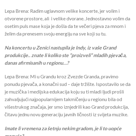
Lepa Brena: Radim uglavnom velike koncerte, jer volim i
otvorene prostore, ali i velike dvorane. Jednostavno volim da
osetim puls mase koja je došla da te večeri pjeva za mnom i
želim da prenesem svoju energiju na sve koji su tu.
Na koncertu u Zenici nastupila je Indy, iz vaše Grand
produkcije.. znate li koliko ste “proizveli” mladih pjevača,
danas afirmisanih u regionu…?
Lepa Brena: Mi u Grandu kroz Zvezde Granda, pravimo
ponudu pjevača, a konačni sud – daje tržište. Ispostavilo se da
je muzička i medijska edukacija koju su ti mladi ljudi prošli
zahvaljujući najpopularnijem takmičenju u regionu bila od
višestrukog značaja, jer smo iznjedrili kao Grand produkcija,
čitavu jednu novu generaciju javnih ličnosti iz svijeta muzike.
Imate li vremena za šetnju nekim gradom, je li to uopće
moguće?