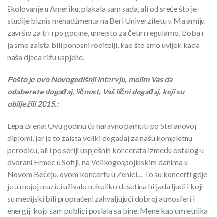
školovanje u Ameriku, plakala sam sada, ali od sreće što je
studije biznis menadžmenta na Beri Univerzitetu u Majamiju
završio za tri i po godine, umejsto za četiri regularno. Boba i
ja smo zaista bili ponosni roditelji, kao što smo uvijek kada
naša djeca nižu uspjehe.
Pošto je ovo Novogodišnji intervju, molim Vas da
odaberete događaj, ličnost, Vaš lični događaj, koji su
obilježili 2015.:
Lepa Brena: Ovu godinu ću naravno pamtiti po Stefanovoj
diplomi, jer je to zaista veliki događaj za našu kompletnu
porodicu, ali i po seriji uspješnih koncerata između ostalog u
dvorani Ermec u Sofiji, na Velikogospojinskim danima u
Novom Bečeju, ovom koncertu u Zenici… To su koncerti gdje
je u mojoj muzici uživalo nekoliko desetina hiljada ljudi i koji
su medijski bili propraćeni zahvaljujući dobroj atmosferi i
energiji koju sam publici poslala sa bine. Mene kao umjetnika