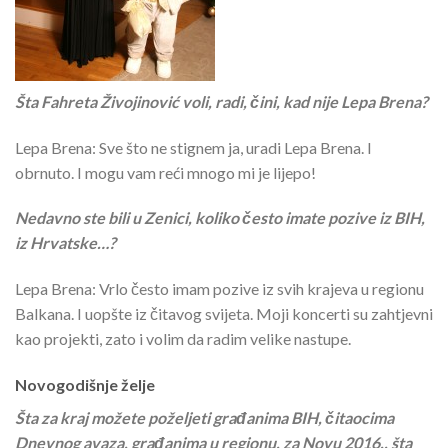
Šta Fahreta Živojinović voli, radi, čini, kad nije Lepa Brena?
Lepa Brena: Sve što ne stignem ja, uradi Lepa Brena. I
obrnuto. I mogu vam reći mnogo mi je lijepo!
Nedavno ste bili u Zenici, koliko često imate pozive iz BIH,
iz Hrvatske…?
Lepa Brena: Vrlo često imam pozive iz svih krajeva u regionu
Balkana. I uopšte iz čitavog svijeta. Moji koncerti su zahtjevni
kao projekti, zato i volim da radim velike nastupe.
Novogodišnje želje
Šta za kraj možete poželjeti građanima BIH, čitaocima
Dnevnog avaza, građanima u regionu, za Novu 2016., šta