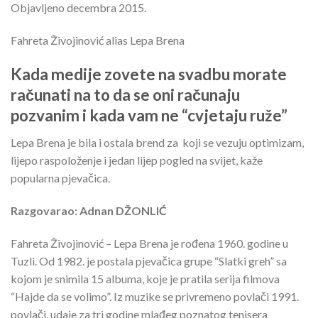
Objavljeno decembra 2015.
Fahreta Živojinović alias Lepa Brena
Kada medije zovete na svadbu morate
računati na to da se oni računaju
pozvanim i kada vam ne “cvjetaju ruže”
Lepa Brena je bila i ostala brend za koji se vezuju optimizam,
lijepo raspoloženje i jedan lijep pogled na svijet, kaže
popularna pjevačica.
Razgovarao: Adnan DŽONLIĆ
Fahreta Živojinović – Lepa Brena je rođena 1960. godine u
Tuzli. Od 1982. je postala pjevačica grupe “Slatki greh” sa
kojom je snimila 15 albuma, koje je pratila serija filmova
“Hajde da se volimo”. Iz muzike se privremeno povlači 1991.
povlači, udaje za tri godine mlađeg poznatog tenisera