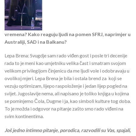
vremena? Kako reaguju ljudi na pomen SFRJ, naprimjer u
Australiji, SAD i na Balkanu?
Lepa Brena: Svugdje sam rado viđen gost i posle tri decenije
rada to je meni kao umjetniku velika čast i smatram svojom
velikom privilegijom činjenicu da me ljudi vole i odobravaju u
ovolikoj mjeri. Lepa Brena je bila i ostala brend za koji se
vezuju optimizam, lijepo raspoloženje i jedan lijep pogled na
svijet. Jugoslavije nema, ali napisano je toliko knjiga u kojima
se pominjemo Čola, Dugme i ja, kao simboli kulture tog doba.
To je možda i odgovor na pitanje zašto smo rado viđeni na
svim kontinentima.
Još jedno intimno pitanje, porodica, razvodili su Vas, spajali,