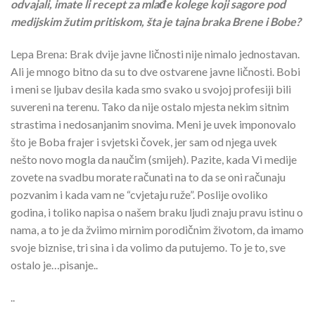
odvajali, imate li recept za mlađe kolege koji sagore pod
medijskim žutim pritiskom, šta je tajna braka Brene i Bobe?
Lepa Brena: Brak dvije javne ličnosti nije nimalo jednostavan.
Ali je mnogo bitno da su to dve ostvarene javne ličnosti. Bobi
i meni se ljubav desila kada smo svako u svojoj profesiji bili
suvereni na terenu. Tako da nije ostalo mjesta nekim sitnim
strastima i nedosanjanim snovima. Meni je uvek imponovalo
što je Boba frajer i svjetski čovek, jer sam od njega uvek
nešto novo mogla da naučim (smijeh). Pazite, kada Vi medije
zovete na svadbu morate računati na to da se oni računaju
pozvanim i kada vam ne “cvjetaju ruže”. Poslije ovoliko
godina, i toliko napisa o našem braku ljudi znaju pravu istinu o
nama, a to je da žviimo mirnim porodičnim životom, da imamo
svoje biznise, tri sina i da volimo da putujemo. To je to, sve
ostalo je…pisanje..
..