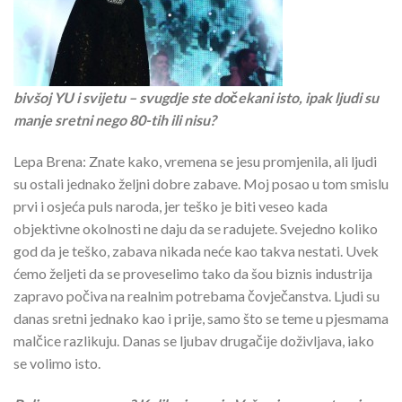
bivšoj YU i svijetu – svugdje ste dočekani isto, ipak ljudi su
manje sretni nego 80-tih ili nisu?
Lepa Brena: Znate kako, vremena se jesu promjenila, ali ljudi
su ostali jednako željni dobre zabave. Moj posao u tom smislu
prvi i osjeća puls naroda, jer teško je biti veseo kada
objektivne okolnosti ne daju da se radujete. Svejedno koliko
god da je teško, zabava nikada neće kao takva nestati. Uvek
ćemo željeti da se proveselimo tako da šou biznis industrija
zapravo počiva na realnim potrebama čovječanstva. Ljudi su
danas sretni jednako kao i prije, samo što se teme u pjesmama
malčice razlikuju. Danas se ljubav drugačije doživljava, iako
se volimo isto.