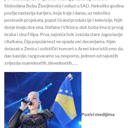
Slobodana Bobu Živojinovića i odlazi u SAD. Nekoliko godina
poslije nastavlja karijeru, koja traje i danas, uz nekoliko
poslovnih projekata, poput Grand produkcije i televizije. Njih
dvoje imaju dva sina, Stefana i Viktora, dok boba ima iz prvog
braka i sina Filipa. Prva, najveća folk zvezda stare Jugoslavije
i Balkana, čija popularnost ne opada već decenijama. Njen
dolazak u Zenicu i solistički koncert u Areni iskoristili smo da,
dan kasnije, razgovaramo sa, nesporno, jednom od najvećih
zvijezda osamdesetih, devedesetih, ….
Pozivi medijima