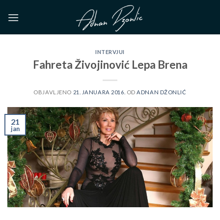
Skip
to
content
INTERVJUI
Fahreta Živojinović Lepa Brena
OBJAVLJENO
21. JANUARA 2016.
OD
ADNAN DŽONLIĆ
21
jan