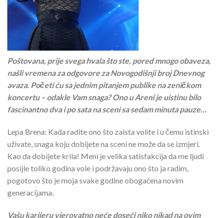
Poštovana, prije svega hvala što ste, pored mnogo obaveza,
našli vremena za odgovore za Novogodišnji broj Dnevnog
avaza. Početi ću sa jednim pitanjem publike na zeničkom
koncertu – odakle Vam snaga? Ono u Areni je uistinu bilo
fascinantno dva i po sata na sceni sa sedam minuta pauze…
Lepa Brena: Kada radite ono što zaista volite i u čemu istinski
uživate, snaga koju dobijete na sceni ne može da se izmjeri.
Kao da dobijete krila! Meni je velika satisfakcija da me ljudi
posijle toliko godina vole i podržavaju ono što ja radim,
pogotovo što je moja svake godine obogaćena novim
generacijama.
Vašu karijeru vjerovatno neće doseći niko nikad na ovim