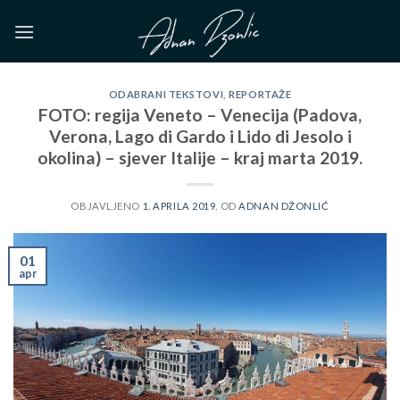
Skip
to
content
ODABRANI TEKSTOVI
,
REPORTAŽE
FOTO: regija Veneto – Venecija (Padova,
Verona, Lago di Gardo i Lido di Jesolo i
okolina) – sjever Italije – kraj marta 2019.
OBJAVLJENO
1. APRILA 2019.
OD
ADNAN DŽONLIĆ
01
apr