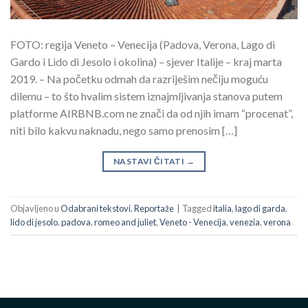
FOTO: regija Veneto – Venecija (Padova, Verona, Lago di
Gardo i Lido di Jesolo i okolina) – sjever Italije – kraj marta
2019. – Na početku odmah da razriješim nečiju moguću
dilemu – to što hvalim sistem iznajmljivanja stanova putem
platforme AIRBNB.com ne znači da od njih imam “procenat”,
niti bilo kakvu naknadu, nego samo prenosim […]
NASTAVI ČITATI
→
Objavljeno u
Odabrani tekstovi
,
Reportaže
|
Tagged
italia
,
lago di garda
,
lido di jesolo
,
padova
,
romeo and juliet
,
Veneto - Venecija
,
venezia
,
verona