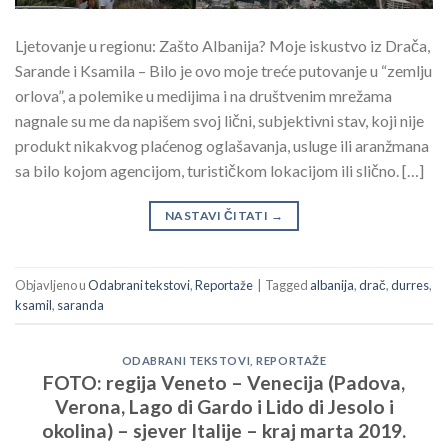
Ljetovanje u regionu: Zašto Albanija? Moje iskustvo iz Drača,
Sarande i Ksamila – Bilo je ovo moje treće putovanje u “zemlju
orlova”, a polemike u medijima i na društvenim mrežama
nagnale su me da napišem svoj lični, subjektivni stav, koji nije
produkt nikakvog plaćenog oglašavanja, usluge ili aranžmana
sa bilo kojom agencijom, turističkom lokacijom ili slično. […]
NASTAVI ČITATI
→
Objavljeno u
Odabrani tekstovi
,
Reportaže
|
Tagged
albanija
,
drač
,
durres
,
ksamil
,
saranda
ODABRANI TEKSTOVI
,
REPORTAŽE
FOTO: regija Veneto – Venecija (Padova,
Verona, Lago di Gardo i Lido di Jesolo i
okolina) – sjever Italije – kraj marta 2019.