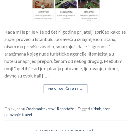
Kada mi je prije više od četiri godine prijatelj ispričao kako se
super proveo u Istanbulu, boraveći u iznajmljenom stanu,
nisam mu previše zavidio, smatrajući da je “sigurnost”
aranžmana kojeg nude turističke agencije ili smještaja u
hotelu unaprijed preporučenom od nekog drugog. Međutim,
moji “apetiti” kad je u pitanju putovanje, ljetovanje, odmor,
davno su evoluirali […]
NASTAVI ČITATI
→
Objavljeno u
Odabrani tekstovi
,
Reportaže
|
Tagged
airbnb
,
host
,
putovanje
,
travel
ODABRANI TEKSTOVI
,
REPORTAŽE