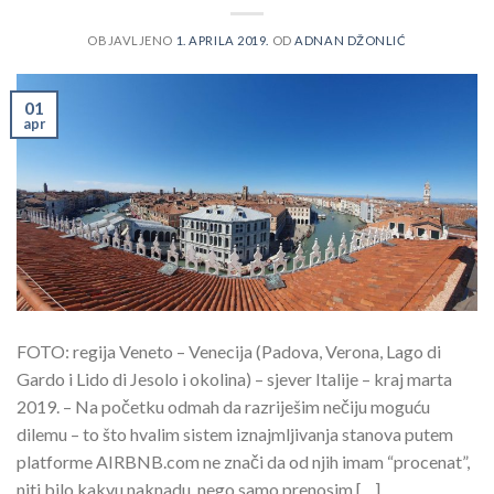
OBJAVLJENO
1. APRILA 2019.
OD
ADNAN DŽONLIĆ
01
apr
FOTO: regija Veneto – Venecija (Padova, Verona, Lago di
Gardo i Lido di Jesolo i okolina) – sjever Italije – kraj marta
2019. – Na početku odmah da razriješim nečiju moguću
dilemu – to što hvalim sistem iznajmljivanja stanova putem
platforme AIRBNB.com ne znači da od njih imam “procenat”,
niti bilo kakvu naknadu, nego samo prenosim […]