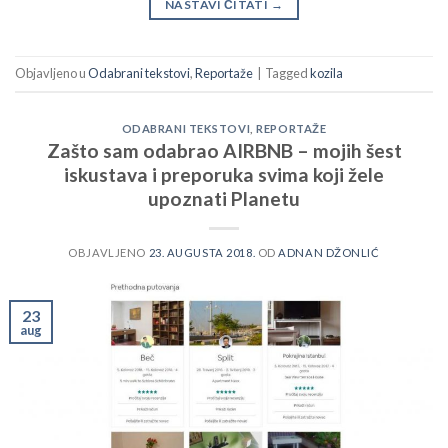
NASTAVI ČITATI
→
Objavljeno u
Odabrani tekstovi
,
Reportaže
|
Tagged
kozila
ODABRANI TEKSTOVI
,
REPORTAŽE
Zašto sam odabrao AIRBNB – mojih šest
iskustava i preporuka svima koji žele
upoznati Planetu
OBJAVLJENO
23. AUGUSTA 2018.
OD
ADNAN DŽONLIĆ
23
aug