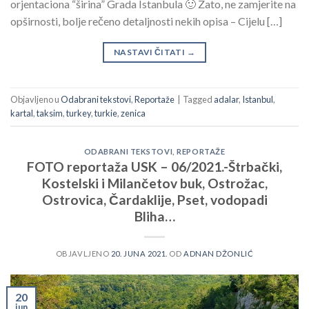
orjentaciona “širina” Grada Istanbula 🙂 Zato, ne zamjerite na
opširnosti, bolje rečeno detaljnosti nekih opisa – Cijelu […]
NASTAVI ČITATI
→
Objavljeno u
Odabrani tekstovi
,
Reportaže
|
Tagged
adalar
,
Istanbul
,
kartal
,
taksim
,
turkey
,
turkie
,
zenica
ODABRANI TEKSTOVI
,
REPORTAŽE
FOTO reportaža USK – 06/2021.-Štrbački,
Kostelski i Milančetov buk, Ostrožac,
Ostrovica, Čardaklije, Pset, vodopadi
Bliha…
OBJAVLJENO
20. JUNA 2021.
OD
ADNAN DŽONLIĆ
20
jun