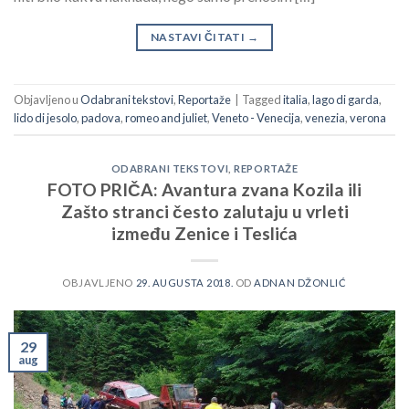
NASTAVI ČITATI
→
Objavljeno u
Odabrani tekstovi
,
Reportaže
|
Tagged
italia
,
lago di garda
,
lido di jesolo
,
padova
,
romeo and juliet
,
Veneto - Venecija
,
venezia
,
verona
ODABRANI TEKSTOVI
,
REPORTAŽE
FOTO PRIČA: Avantura zvana Kozila ili
Zašto stranci često zalutaju u vrleti
između Zenice i Teslića
OBJAVLJENO
29. AUGUSTA 2018.
OD
ADNAN DŽONLIĆ
29
aug