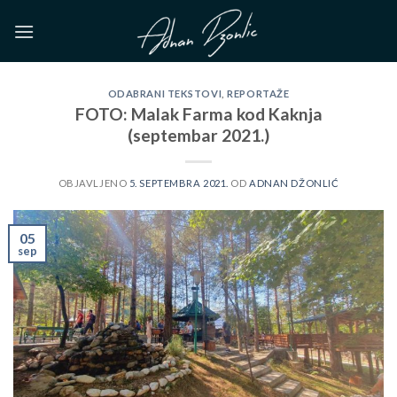
Skip
to
content
ODABRANI TEKSTOVI
,
REPORTAŽE
FOTO: Malak Farma kod Kaknja
(septembar 2021.)
OBJAVLJENO
5. SEPTEMBRA 2021.
OD
ADNAN DŽONLIĆ
05
sep