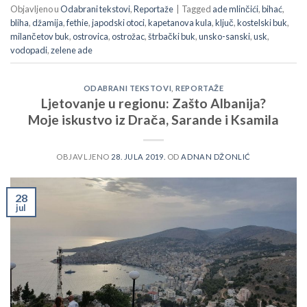
Objavljeno u
Odabrani tekstovi
,
Reportaže
|
Tagged
ade mlinčići
,
bihać
,
bliha
,
džamija
,
fethie
,
japodski otoci
,
kapetanova kula
,
ključ
,
kostelski buk
,
milančetov buk
,
ostrovica
,
ostrožac
,
štrbački buk
,
unsko-sanski
,
usk
,
vodopadi
,
zelene ade
ODABRANI TEKSTOVI
,
REPORTAŽE
Ljetovanje u regionu: Zašto Albanija?
Moje iskustvo iz Drača, Sarande i Ksamila
OBJAVLJENO
28. JULA 2019.
OD
ADNAN DŽONLIĆ
28
jul