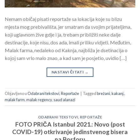
Nemam običaj pisati reportaže sa lokacija koje su blizu
mjesta mog prebivališta, jer smatram da svojim prijateljima,
koji uglavnom žive gdje i ja, trebam približiti neke dalje
destinacije, koje nisu, dos ada, imali priliku vidjeti. Međutim,
Malak farma, nedaleko od Kaknja, najbliža je dsetinacija o
kojoj sam vrlo malo znao, a kad sam je posjetio, uvidio […]
NASTAVI ČITATI
→
Objavljeno u
Odabrani tekstovi
,
Reportaže
|
Tagged
brežani
,
kakanj.
,
malak farm
,
malak regency
,
saud alanazi
ODABRANI TEKSTOVI
,
REPORTAŽE
FOTO PRIČA Istanbul 2021.: Novo (post
COVID-19) otkrivanje jedinstvenog bisera
na Bosforu