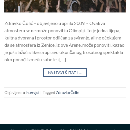
Zdravko Čolić – objavljeno u aprilu 2009. – Ovakva
atmosfera se ne može ponoviti u Olimpiji. To je jedna lijepa,
kultna dvorana i prostor odličan za sviranje, ali ne očekujem
da se atmosfera iz Zenice, iz ove Arene, može ponoviti, kazao
je još slažući slike sa upravo okončanog trosatnog spektakla
oko ponoći između subote i […]
NASTAVI ČITATI
→
Objavljeno u
Intervjui
|
Tagged
Zdravko Čolić