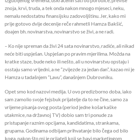
izgubljenog vremena, uskraćenih sati od porodice, previše
znoja, krvi, truda, a tek onda nakon mnogo mjeseci, neku,
nemalu nedostatnu finansijsku zadovoljštinu. Jer, kako mi
prije gotovo dvije decenije reče rahmetli Hamza Bakšić,
doajen bh. novinarstva, novinarstvo se živi, a ne radi.
– Ko nije spreman da živi 24 sata novinarstvo, radiće, ali nikad
neće biti uspješan. Uspješan po pravim mjerilima. Možda na
kratke staze, bude neko ili nešto, ali u novinarstvu opstaju i
osstaju samo vrijedni, a ne “zvijezde za jedan dan”, kazao mi je
Hamza u tadašnjem “Lavu”, današnjem Dubrovniku.
Opet smo kod nazovi medija. U ovo predizborno doba, iako
sam zamolio svoje fejsbuk prijatelje da to ne čine, samo za
vrijeme pisanja ovog posta (period jedne košarkaške
utakmice, na državnoj TV) dobio sam tri ponude za
pristupanje raznim opcijama, kandidatima, strankama,
grupama. Godinama odbijam prihvatanje bilo čega od bilo
koga, nakon što mi je prijatelj koji se bavi marketingom