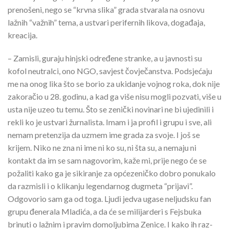
prenošeni, nego se “krvna slika” grada stvarala na osnovu
lažnih “važnih” tema, a ustvari perifernih likova, događaja,
kreacija.
– Zamisli, guraju hinjski određene stranke, a u javnosti su
kofol neutralci, ono NGO, savjest čovječanstva. Podsjećaju
me na onog lika što se borio za ukidanje vojnog roka, dok nije
zakoračio u 28. godinu, a kad ga više nisu mogli pozvati, više u
usta nije uzeo tu temu. Što se zenički novinari ne bi ujedinili i
rekli ko je ustvari žurnalista. Imam i ja profil i grupu i sve, ali
nemam pretenzija da uzmem ime grada za svoje. I još se
krijem. Niko ne zna ni ime ni ko su, ni šta su, a nemaju ni
kontakt da im se sam nagovorim, kaže mi, prije nego će se
požaliti kako ga je sikiranje za općezeničko dobro ponukalo
da razmisli i o klikanju legendarnog dugmeta “prijavi”.
Odgovorio sam ga od toga. Ljudi jedva ugase neljudsku fan
grupu đenerala Mladića, a da će se milijarderi s Fejsbuka
brinuti o lažnim i pravim domoljubima Zenice. I kako ih raz-