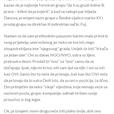
kazao da je najbolje formirati grupu “da li su grudi Selme B.
prave – klikni da provjeriš”, a kad se nakupi par hiljada
članova, promjeni naziv grupe u Štedne sijalice marke XY i
prodaj grupu na direktan ili indirektan način. Fuj.
Nadam se da sam prethodnim pasusom barem malo primirio
svog prijatelja, unervoženog jer neko ne koristi, nego
zloupotrebljava ime “njegovog” grada. Uvijek će biti “trkača
za jedan dan”. Oni su danas NGO/NVO, sutra su lijevi,
preksutra desni. Prodali bi “ono” za “ono” samo da se
dočepaju. Ipak, nije mi krivo, niti sam ljut na njih. I oni su isti
kao OVI. Samo što to neće da priznaju, baš kao što OVI neće
da priznaju da bi sutra činili isto, da su oni o-pozicija. Ja lično,
čim primjetim da neko “siluje” vijestima, koje nemaju veze sa
nazivom posta, grupe, kompanije, odmah brišem svoje
prisustvo iz tog legla.
Ok, priznajem. mom drugu neće biti plaho bolje, dok ono