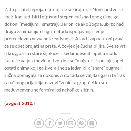
Zato prijatelju/prijatelji moji, ne sekirajte se. Novinarstvo će
ipak, kad tad, biti i o(p)stati stepenicu iznad onog čime ga
dokoni “medijumi” smatraju. Jer oni će akoBogda, ubrzo naći
drugu zanimaciju, drugu metodu ispoljavanja svoje
pretenciozno nazvane kreativnosti. A kad “zapuca” oni pravi
će se opet brojati na prste. A čovjek je čudna biljka. Sve se vrti
u krug, pa su i stare šljokice iz sedamdesetih opet u modi.
Tako će valjda i novinarstvo, dok se “majstori” ispucaju, opet
ostati onima koji ga žive, ali ne za jedan klik “share” dugme i
slična pomagala za dokone. A do tada se valjda ugasi i ta “rak
rana” mog prijatelja, nazovi “zenička grupa”. Ako se u
međuvremenu ne formira još nekoliko sličnih.
(
avgust 2010.
)