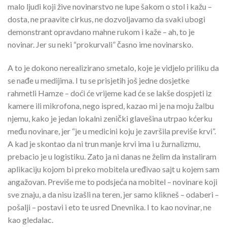
malo ljudi koji žive novinarstvo ne lupe šakom o stol i kažu –
dosta, ne praavite cirkus, ne dozvoljavamo da svaki ubogi
demonstrant opravdano mahne rukom i kaže – ah, to je
novinar. Jer su neki “prokurvali” časno ime novinarsko.
A to je dokono nerealizirano smetalo, koje je vidjelo priliku da
se nađe u medijima. I tu se prisjetih još jedne dosjetke
rahmetli Hamze – doći će vrijeme kad će se lakše dospjeti iz
kamere ili mikrofona, nego ispred, kazao mi je na moju žalbu
njemu, kako je jedan lokalni zenički glavešina utrpao kćerku
među novinare, jer “je u medicini koju je završila previše krvi”.
A kad je skontao da ni trun manje krvi ima i u žurnalizmu,
prebacio je u logistiku. Zato ja ni danas ne želim da instaliram
aplikaciju kojom bi preko mobitela uređivao sajt u kojem sam
angažovan. Previše me to podsjeća na mobitel – novinare koji
sve znaju, a da nisu izašli na teren, jer samo klikneš – odaberi –
pošalji – postavi i eto te usred Dnevnika. I to kao novinar, ne
kao gledalac.