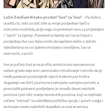
Lažni Zeničani ili kako prodati “ono” za “ono”
– Pa dobro,
uradiću to, tebi za ćeif, bile su moje posljednje riječi u
mikrofon mobitela, prije nego ću prekinuti vezu sa prijateljem
i “sjesti” za laptop. Pomenuti prijatelj već me je triput u
posljednja dva i po dana molio da napišem nešto o lažnim
identitetima na socijalnim mrežama i medijima. Sav se
unervozio, a posti.
Sve je počelo kad je na profilu ambiciozno nazvanom po
našem gradu napravio samostalno istraživanje i utvrdio da je
među pedeset postavljenih vijesti trideset pet tretira
dogadaje van BiH, poziva na svakojake sumnjive portale, a
preostalih petnaest podijeljeno je između deset nebitnih
postova i pet više-manje tematskih postova, koji su najblaže
rečeno “mirisali” na određene političke opcije. I povrh svega i
na kraaju svega, najbitniji događaji za ovaj grad nisu