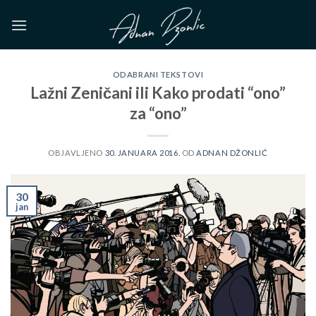
Skip
to
content
ODABRANI TEKSTOVI
Lažni Zeničani ili Kako prodati “ono”
za “ono”
OBJAVLJENO
30. JANUARA 2016.
OD
ADNAN DŽONLIĆ
30
jan