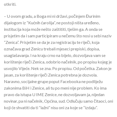
otkriti.
– U ovom gradu, a Boga mi ni državi, počinjem Đurinim
dijalogom iz “Kućnih ćarolija”, ne postoji ništa uređeno,
institucija koja može nešto zaštititi, tješim ga. A onda se
prisjetim da i sam participiram u nečemu što nosi u sebi naziv
“Zenica”. Prisjetim se da je za registraciju te riječi, koja
označava grad Zenicu trebali mjeseci prepiski, dopisa,
usaglašavanja. I na kraju crno na bijelo, dozvoljava vam se
korištenje riječi Zenica, odobrio načelnik, po propisu kojeg je
usvojilo Vijeće. Nek se zna. Po propisu. Od početka. Zakon je
jasan, za korištenje riječi Zenica potrebna je dozvola.
Naravno, socijalne grupe poput Facebooka ne podliježu
zakonima BiH i Zenice, ali tu po meni nije problem. Ko ima
pravo da istupa U IME Zenice, ne dozvoljavam ja, nijedan
novinar, pa ni načelnik, Općina, sud. Odlučuju samo čitaoci, oni
koji će shvatiti da ti “lažni” nisu oni za koje se “izdaju”.