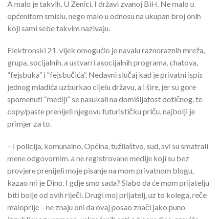
A malo je takvih. U Zenici. I državi zvanoj BiH. Ne malo u
općenitom smislu, nego malo u odnosu na ukupan broj onih
koji sami sebe takvim nazivaju.
Elektronski 21. vijek omogućio je navalu raznoraznih mreža,
grupa, socijalnih, a ustvarri asocijalnih programa, chatova,
“fejsbuka” i “fejsbučića”. Nedavni slučaj kad je privatni ispis
jednog mladića uzburkao cijelu državu, a i šire, jer su gore
spomenuti “mediji” se nasukali na domišljatost dotičnog, te
copy/paste prenijeli njegovu futurističku priču, najbolji je
primjer za to.
– I policija, komunalno, Općina, tužilaštvo, sud, svi su smatrali
mene odgovornim, a ne registrovane medije koji su bez
provjere prenijeli moje pisanje na mom privatnom blogu,
kazao mi je Dino. I gdje smo sada? Slabo da će mom prijatelju
biti bolje od ovih riječi. Drugi moj prijatelj, uz to kolega, reče
maloprije – ne znaju oni da ovaj posao znači jako puno