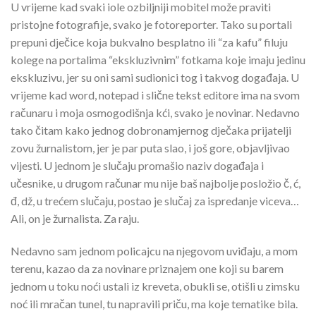
U vrijeme kad svaki iole ozbiljniji mobitel može praviti
pristojne fotografije, svako je fotoreporter. Tako su portali
prepuni dječice koja bukvalno besplatno ili “za kafu” filuju
kolege na portalima “ekskluzivnim” fotkama koje imaju jedinu
ekskluzivu, jer su oni sami sudionici tog i takvog događaja. U
vrijeme kad word, notepad i slične tekst editore ima na svom
računaru i moja osmogodišnja kći, svako je novinar. Nedavno
tako čitam kako jednog dobronamjernog dječaka prijatelji
zovu žurnalistom, jer je par puta slao, i još gore, objavljivao
vijesti. U jednom je slučaju promašio naziv događaja i
učesnike, u drugom računar mu nije baš najbolje posložio č, ć,
đ, dž, u trećem slučaju, postao je slučaj za ispredanje viceva…
Ali, on je žurnalista. Za raju.
Nedavno sam jednom policajcu na njegovom uviđaju, a mom
terenu, kazao da za novinare priznajem one koji su barem
jednom u toku noći ustali iz kreveta, obukli se, otišli u zimsku
noć ili mračan tunel, tu napravili priču, ma koje tematike bila.