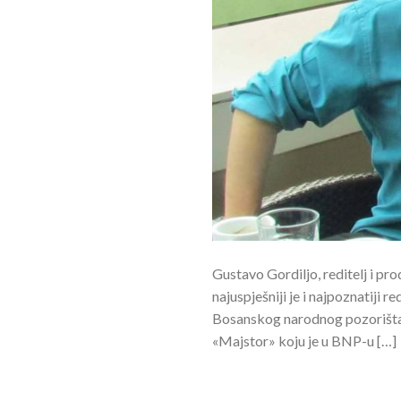
Gustavo Gordiljo, reditelj i pr
najuspješniji je i najpoznatiji
Bosanskog narodnog pozorišta 
«Majstor» koju je u BNP-u […]