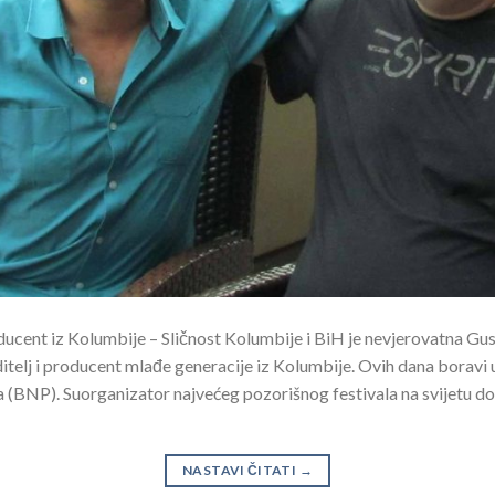
oducent iz Kolumbije – Sličnost Kolumbije i BiH je nevjerovatna Gus
 reditelj i producent mlađe generacije iz Kolumbije. Ovih dana borav
(BNP). Suorganizator najvećeg pozorišnog festivala na svijetu do
NASTAVI ČITATI
→