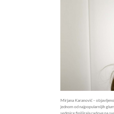
Mirjana Karanović – objavljeno
jednom od najpopularnijih glumi
sedmice finiširala radove na svo