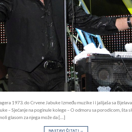
agera 1973. do Crvene Jabuke Između muzike i i jalijaša sa Bjelav
ke – Sjećanje na poginule kolege – O odmoru sa porodicom, šta sluš
moli glasom za njega može da […]
NASTAVI ČITATI
→