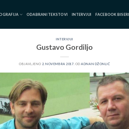
OGRAFIJA
ODABRANI TEKSTOVI
INTERVJUI
FACEBOOK BISER
INTERVJUI
Gustavo Gordiljo
OBJAVLJENO
2. NOVEMBRA 2017.
OD
ADNAN DŽONLIĆ