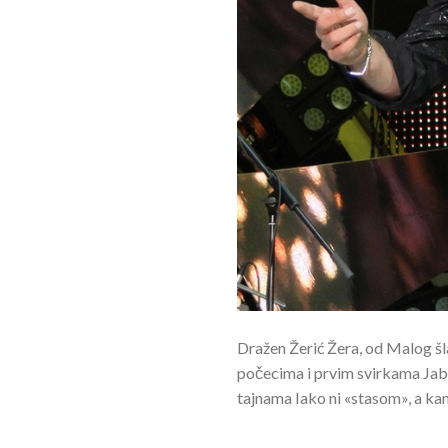
Dražen Žerić Žera, od Malog šl
počecima i prvim svirkama Jabu
tajnama Iako ni «stasom», a ka