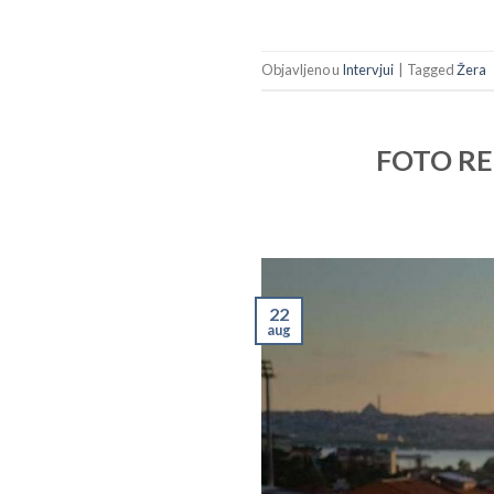
Objavljeno u
Intervjui
|
Tagged
Žera
FOTO REP
22
aug