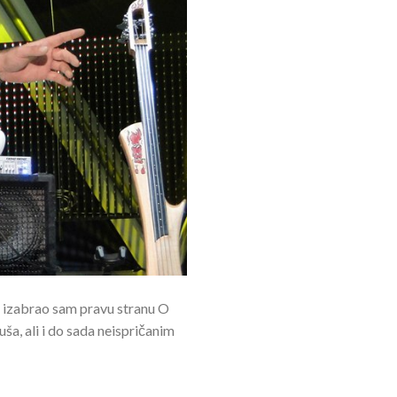
a izabrao sam pravu stranu O
a, ali i do sada neispričanim