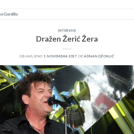
vo Gordillo
INTERVJUI
Dražen Žerić Žera
OBJAVLJENO
1. NOVEMBRA 2017.
OD
ADNAN DŽONLIĆ