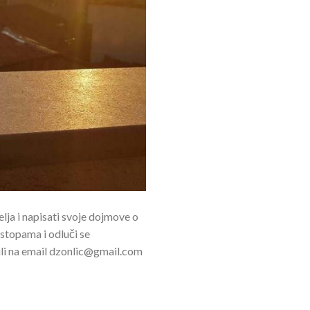
ja i napisati svoje dojmove o
stopama i odluči se
 ili na email dzonlic@gmail.com