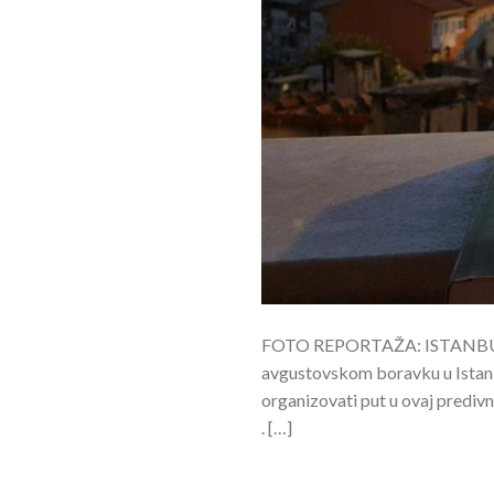
FOTO REPORTAŽA: ISTANBUL, moja
avgustovskom boravku u Istanb
organizovati put u ovaj prediv
. […]