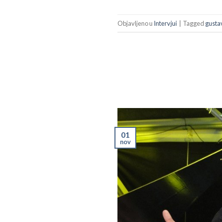
Objavljeno u
Intervjui
|
Tagged
gusta
01
nov