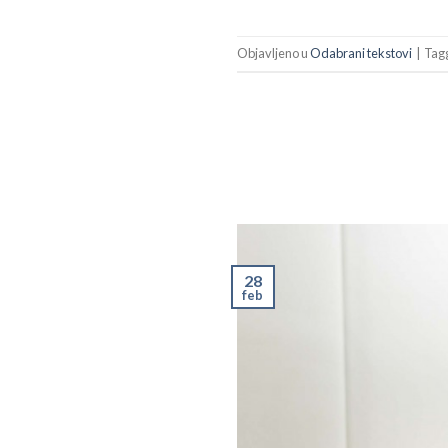
Objavljeno u
Odabrani tekstovi
|
Tag
28
feb