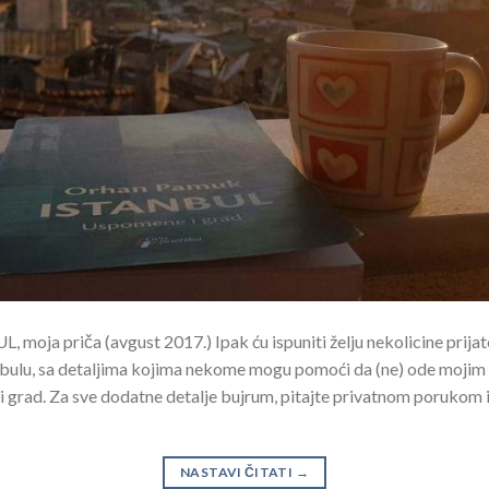
 priča (avgust 2017.) Ipak ću ispuniti želju nekolicine prijatel
ulu, sa detaljima kojima nekome mogu pomoći da (ne) ode mojim 
ni grad. Za sve dodatne detalje bujrum, pitajte privatnom porukom
NASTAVI ČITATI
→