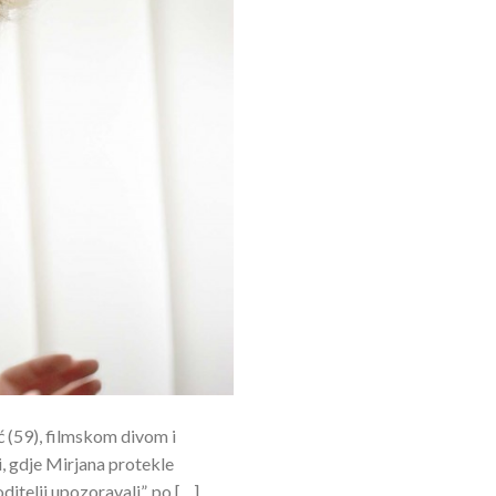
 (59), filmskom divom i
i, gdje Mirjana protekle
ditelji upozoravali”, po […]