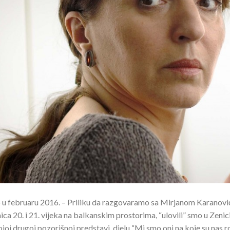
 u februaru 2016. – Priliku da razgovaramo sa Mirjanom Karanović
ca 20. i 21. vijeka na balkanskim prostorima, “ulovili” smo u Zenic
joj drugoj pozorišnoj predstavi, djelu “Mi smo oni na koje su nas ro